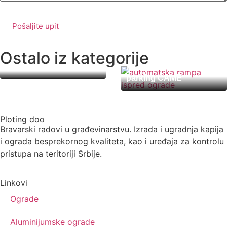
Pošaljite upit
Ostalo iz kategorije
Parking rampa Dinamix
4000
Automatske rampe za
parking CAME
Ploting doo
Bravarski radovi u građevinarstvu. Izrada i ugradnja kapija
i ograda besprekornog kvaliteta, kao i uređaja za kontrolu
pristupa na teritoriji Srbije.
Linkovi
Ograde
Aluminijumske ograde