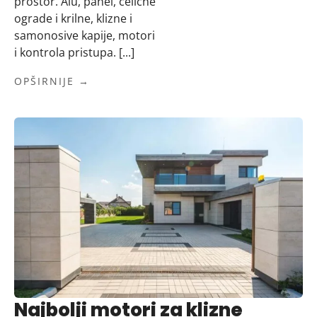
prostor. Alu, panel, čelične
ograde i krilne, klizne i
samonosive kapije, motori
i kontrola pristupa. [...]
OPŠIRNIJE →
Najbolji motori za klizne