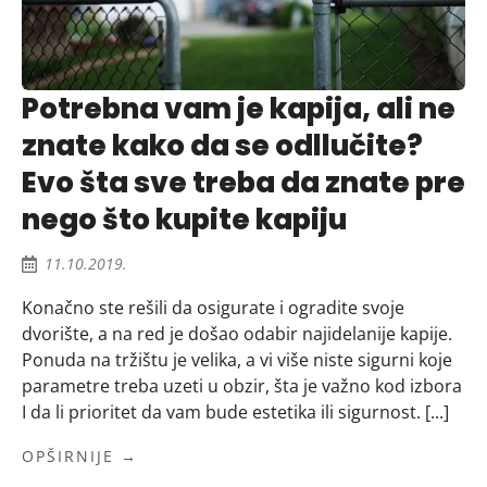
Potrebna vam je kapija, ali ne
znate kako da se odllučite?
Evo šta sve treba da znate pre
nego što kupite kapiju
11.10.2019.
Konačno ste rešili da osigurate i ogradite svoje
dvorište, a na red je došao odabir najidelanije kapije.
Ponuda na tržištu je velika, a vi više niste sigurni koje
parametre treba uzeti u obzir, šta je važno kod izbora
I da li prioritet da vam bude estetika ili sigurnost. [...]
OPŠIRNIJE →