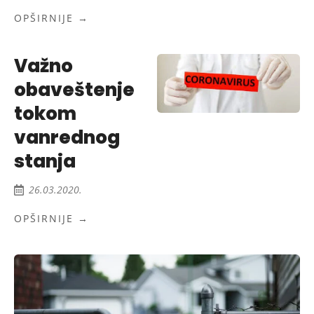
OPŠIRNIJE →
Važno
obaveštenje
tokom
vanrednog
stanja
26.03.2020.
OPŠIRNIJE →