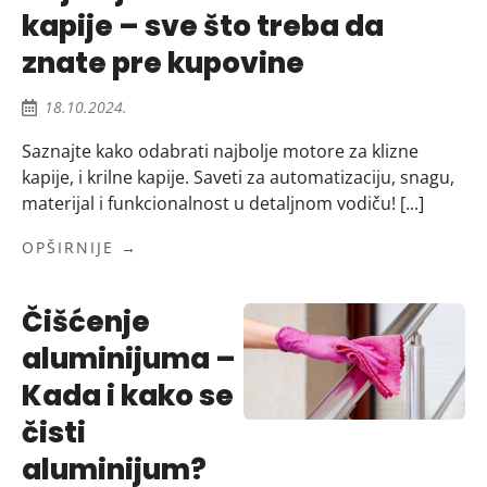
kapije – sve što treba da
znate pre kupovine
18.10.2024.
Saznajte kako odabrati najbolje motore za klizne
kapije, i krilne kapije. Saveti za automatizaciju, snagu,
materijal i funkcionalnost u detaljnom vodiču! [...]
OPŠIRNIJE →
Čišćenje
aluminijuma –
Kada i kako se
čisti
aluminijum?