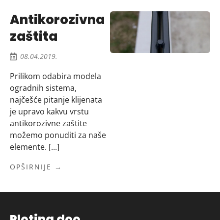
Antikorozivna
zaštita
08.04.2019.
Prilikom odabira modela
ogradnih sistema,
najčešće pitanje klijenata
je upravo kakvu vrstu
antikorozivne zaštite
možemo ponuditi za naše
elemente. [...]
OPŠIRNIJE →
Ploting doo