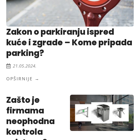
Zakon o parkiranju ispred
kuće i zgrade – Kome pripada
parking?
21.05.2024.
OPŠIRNIJE →
Zašto je
firmama
neophodna
kontrola