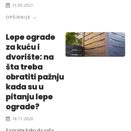
11.05.2021.
OPŠIRNIJE →
Lepe ograde
za kuću i
dvorište: na
šta treba
obratiti pažnju
kada su u
pitanju lepe
ograde?
16.11.2020.
Saznajte kako da vaša