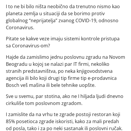
I to ne bi bilo ništa neobično da trenutno nismo kao
planeta zemlja u situaciji da se borimo protiv
globalnog “neprijatelja” zvanog COVID-19, odnosno
Coronavirus.
Pitate se kakve veze imaju sistemi kontrole pristupa
sa Coronavirus-om?
Hajde da zamislimo jednu poslovnu zgradu na Novom
Beogradu u kojoj se nalazi par IT firmi, nekoliko
stranih predstavništva, po neka knjigovodstvena
agencija ili bilo koji drugi tip firme tip e-prodavnica
Bosch veš mašina ili bele tehnike uopšte.
Sve u svemu, par stotina, ako ne I hiljada ljudi dnevno
cirkuliše tom poslovnom zgradom.
I zamislite da na vrhu te zgrade postoji restoran koji
85% posetioca zgrade iskoristi, kako za mali predah
od posla, tako i za po neki sastanak ili poslovni ručak.