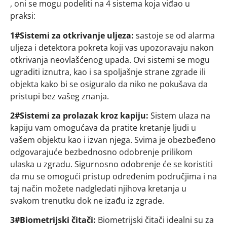
, oni se mogu podeliti na 4 sistema koja viđao u
praksi:
1#Sistemi za otkrivanje uljeza:
sastoje se od alarma
uljeza i detektora pokreta koji vas upozoravaju nakon
otkrivanja neovlašćenog upada. Ovi sistemi se mogu
ugraditi iznutra, kao i sa spoljašnje strane zgrade ili
objekta kako bi se osiguralo da niko ne pokušava da
pristupi bez vašeg znanja.
2#Sistemi za prolazak kroz kapiju:
Sistem ulaza na
kapiju vam omogućava da pratite kretanje ljudi u
vašem objektu kao i izvan njega. Svima je obezbeđeno
odgovarajuće bezbednosno odobrenje prilikom
ulaska u zgradu. Sigurnosno odobrenje će se koristiti
da mu se omogući pristup određenim područjima i na
taj način možete nadgledati njihova kretanja u
svakom trenutku dok ne izađu iz zgrade.
3#Biometrijski čitači:
Biometrijski čitači idealni su za