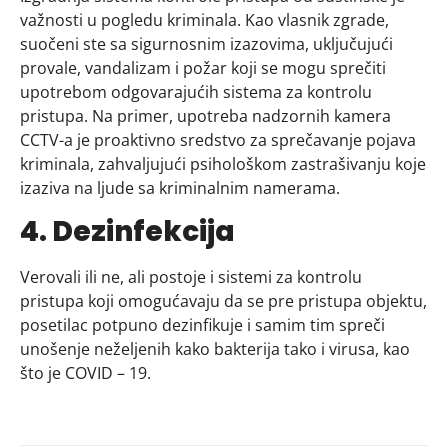
važnosti u pogledu kriminala. Kao vlasnik zgrade,
suočeni ste sa sigurnosnim izazovima, uključujući
provale, vandalizam i požar koji se mogu sprečiti
upotrebom odgovarajućih sistema za kontrolu
pristupa. Na primer, upotreba nadzornih kamera
CCTV-a je proaktivno sredstvo za sprečavanje pojava
kriminala, zahvaljujući psihološkom zastrašivanju koje
izaziva na ljude sa kriminalnim namerama.
4. Dezinfekcija
Verovali ili ne, ali postoje i sistemi za kontrolu
pristupa koji omogućavaju da se pre pristupa objektu,
posetilac potpuno dezinfikuje i samim tim spreči
unošenje neželjenih kako bakterija tako i virusa, kao
što je COVID – 19.