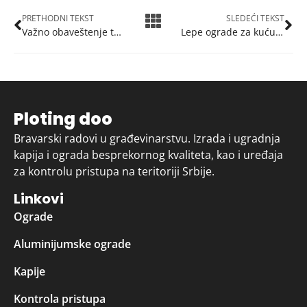
PRETHODNI TEKST
SLEDEĆI TEKST
Važno obaveštenje tokom vanrednog stanja
Lepe ograde za kuću i dvorište: na šta treba obratiti pažnju kada su u pitanju lepe ograde?
Ploting doo
Bravarski radovi u građevinarstvu. Izrada i ugradnja
kapija i ograda besprekornog kvaliteta, kao i uređaja
za kontrolu pristupa na teritoriji Srbije.
Linkovi
Ograde
Aluminijumske ograde
Kapije
Kontrola pristupa