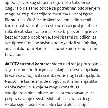
aplikacije visokog stepena sigurnosti kako bi se
osiguralo da samo osobe sa potrebnim odobrenjem
mogu pristupiti osetljivim mestima u vašoj zgradi.
Biometrijski čitači rade skeniranjem jedinstvenih
karakteristika osobe kao što su otisci prstiju, otisak
ruku ili čak skeniranje irisa kako bi proverili njihovo
bezbednosno odobrenje. I ovi sistemi su odlični za
sve tipove firmi, nezavisno od toga da li ste fabrika,
advokatska kancelarija ili se bavite biorezonantnom
terapijom.
4#CCTV sustavi kamera:
Video nadzor je potreban u
sigurnosnim područjima visokog interesovanja kako
bi vam se omogućila snimka vizuelnog kretanja ljudi.
Nadzorne kamere nude mogućnosti snimanja slika
visoke rezolucije koje se mogu koristiti sa
specijalizovanim softverom za prepoznavanje lica,
prepoznavanje registarskih tablica vozila i druge
visoke sigurnosne kontrole i kontrole pristupa.