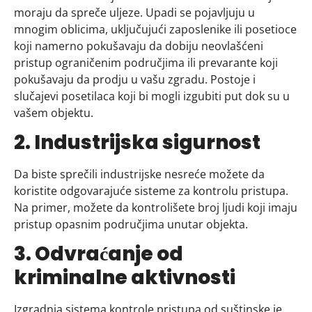
moraju da spreče uljeze. Upadi se pojavljuju u
mnogim oblicima, uključujući zaposlenike ili posetioce
koji namerno pokušavaju da dobiju neovlašćeni
pristup ograničenim područjima ili prevarante koji
pokušavaju da prodju u vašu zgradu. Postoje i
slučajevi posetilaca koji bi mogli izgubiti put dok su u
vašem objektu.
2. Industrijska sigurnost
Da biste sprečili industrijske nesreće možete da
koristite odgovarajuće sisteme za kontrolu pristupa.
Na primer, možete da kontrolišete broj ljudi koji imaju
pristup opasnim područjima unutar objekta.
3. Odvraćanje od
kriminalne aktivnosti
Izgradnja sistema kontrole pristupa od suštinske je