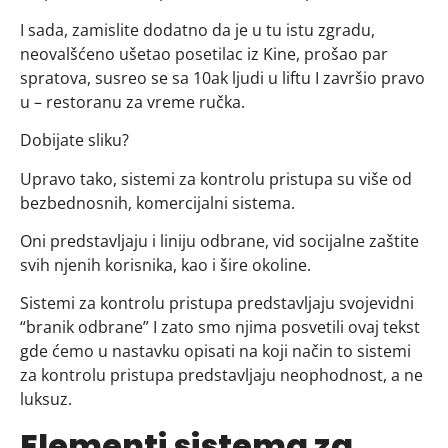
I sada, zamislite dodatno da je u tu istu zgradu,
neovalšćeno ušetao posetilac iz Kine, prošao par
spratova, susreo se sa 10ak ljudi u liftu I završio pravo
u – restoranu za vreme ručka.
Dobijate sliku?
Upravo tako, sistemi za kontrolu pristupa su više od
bezbednosnih, komercijalni sistema.
Oni predstavljaju i liniju odbrane, vid socijalne zaštite
svih njenih korisnika, kao i šire okoline.
Sistemi za kontrolu pristupa predstavljaju svojevidni
“branik odbrane” I zato smo njima posvetili ovaj tekst
gde ćemo u nastavku opisati na koji način to sistemi
za kontrolu pristupa predstavljaju neophodnost, a ne
luksuz.
Elementi sistema za