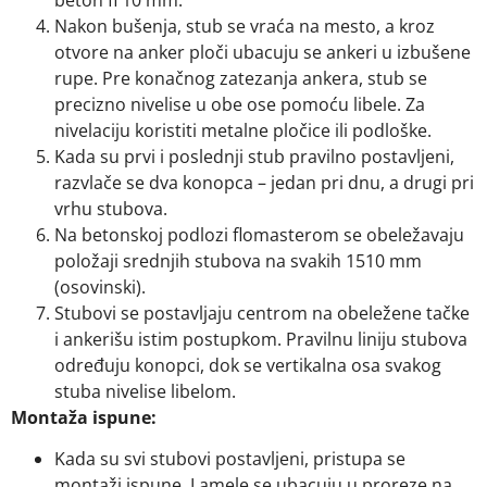
Nakon bušenja, stub se vraća na mesto, a kroz
otvore na anker ploči ubacuju se ankeri u izbušene
rupe. Pre konačnog zatezanja ankera, stub se
precizno nivelise u obe ose pomoću libele. Za
nivelaciju koristiti metalne pločice ili podloške.
Kada su prvi i poslednji stub pravilno postavljeni,
razvlače se dva konopca – jedan pri dnu, a drugi pri
vrhu stubova.
Na betonskoj podlozi flomasterom se obeležavaju
položaji srednjih stubova na svakih 1510 mm
(osovinski).
Stubovi se postavljaju centrom na obeležene tačke
i ankerišu istim postupkom. Pravilnu liniju stubova
određuju konopci, dok se vertikalna osa svakog
stuba nivelise libelom.
Montaža ispune:
Kada su svi stubovi postavljeni, pristupa se
montaži ispune. Lamele se ubacuju u proreze na