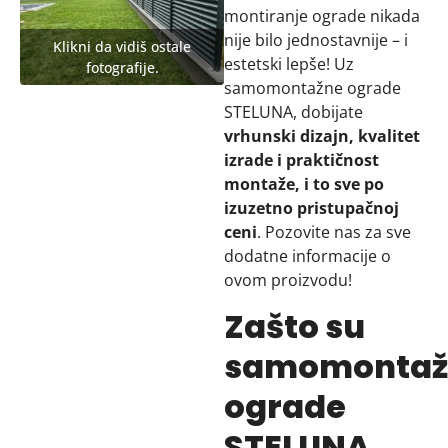
montiranje ograde nikada
nije bilo jednostavnije – i
estetski lepše! Uz
samomontažne ograde
STELUNA, dobijate
vrhunski dizajn, kvalitet
izrade i praktičnost
montaže, i to sve po
izuzetno pristupačnoj
ceni
. Pozovite nas za sve
dodatne informacije o
ovom proizvodu!
Zašto su
samomontaž
ograde
STELUNA