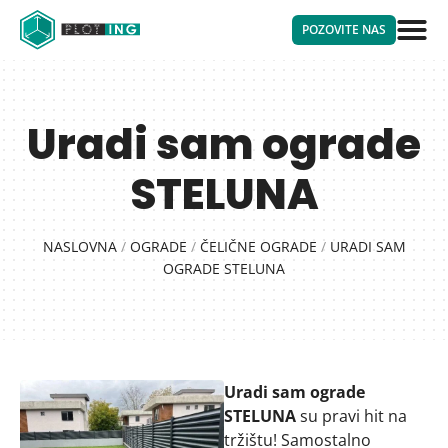
POZOVITE NAS
Uradi sam ograde
STELUNA
NASLOVNA
/
OGRADE
/
ČELIČNE OGRADE
/
URADI SAM
OGRADE STELUNA
Uradi sam ograde
STELUNA
su pravi hit na
tržištu! Samostalno