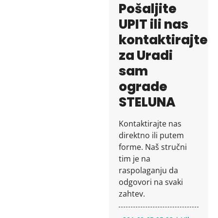
Pošaljite
UPIT ili nas
kontaktirajte
za Uradi
sam
ograde
STELUNA
Kontaktirajte nas
direktno ili putem
forme. Naš stručni
tim je na
raspolaganju da
odgovori na svaki
zahtev.