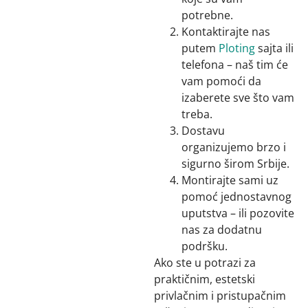
potrebne.
Kontaktirajte nas
putem
Ploting
sajta ili
telefona – naš tim će
vam pomoći da
izaberete sve što vam
treba.
Dostavu
organizujemo brzo i
sigurno širom Srbije.
Montirajte sami uz
pomoć jednostavnog
uputstva – ili pozovite
nas za dodatnu
podršku.
Ako ste u potrazi za
praktičnim, estetski
privlačnim i pristupačnim