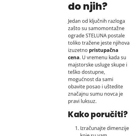
do njih?
Jedan od ključnih razloga
zašto su samomontažne
ograde STELUNA postale
toliko tražene jeste njihova
izuzetno
pristupačna
cena
. U vremenu kada su
majstorske usluge skupe i
teško dostupne,
mogućnost da sami
obavite posao i uštedite
značajnu sumu novca je
pravi luksuz.
Kako poručiti?
Izračunajte dimenzije
koje su vam