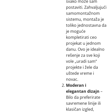
svako može sam
postaviti. Zahvaljujući
samomontažnom
sistemu, montaža je
toliko jednostavna da
je moguće
kompletirati ceo
projekat u jednom
danu. Ovo je idealno
rešenje za sve koji
vole „uradi sam“
projekte i žele da
uštede vreme i
novac.
Moderan i
elegantan dizajn
–
Bilo da preferirate
savremene linije ili
klasičan izgled,