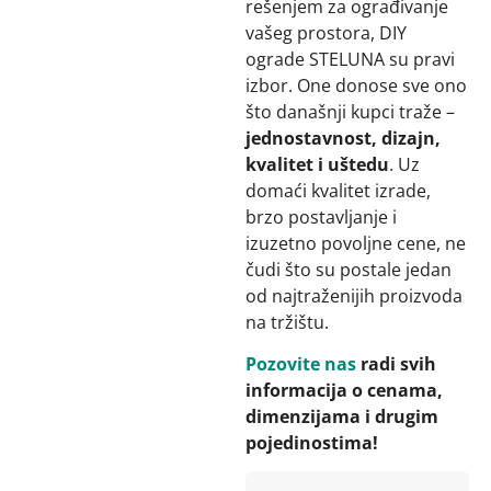
rešenjem za ograđivanje
vašeg prostora, DIY
ograde STELUNA su pravi
izbor. One donose sve ono
što današnji kupci traže –
jednostavnost, dizajn,
kvalitet i uštedu
. Uz
domaći kvalitet izrade,
brzo postavljanje i
izuzetno povoljne cene, ne
čudi što su postale jedan
od najtraženijih proizvoda
na tržištu.
Pozovite nas
radi svih
informacija o cenama,
dimenzijama i drugim
pojedinostima!