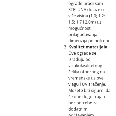
ograde uradi sam
STELUNA dolaze u
više visina (1,0; 1,2;
1,5; 1,7 i 2,0m) uz
mogućnost
prilagođavanja
dimenzija po potrebi.
Kvalitet materijala
–
Ove ograde se
izrađuju od
visokokvalitetnog
čelika otpornog na
vremenske uslove,
vlagu i UV zračenje.
Možete biti sigurni da
će one dugo trajati
bez potrebe za
dodatnim
održavanjem.