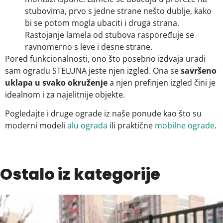
stubovima, prvo s jedne strane nešto dublje, kako
bi se potom mogla ubaciti i druga strana.
Rastojanje lamela od stubova raspoređuje se
ravnomerno s leve i desne strane.
Pored funkcionalnosti, ono što posebno izdvaja uradi
sam ogradu STELUNA jeste njen izgled. Ona se
savršeno
uklapa u svako okruženje
a njen prefinjen izgled čini je
idealnom i za najelitnije objekte.
Pogledajte i druge ograde iz naše ponude kao što su
moderni modeli
alu ograda
ili praktične
mobilne ograde
.
Ostalo iz kategorije