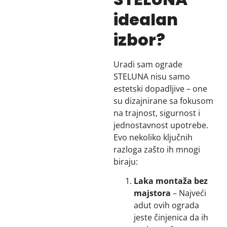
idealan
izbor?
Uradi sam ograde
STELUNA nisu samo
estetski dopadljive – one
su dizajnirane sa fokusom
na trajnost, sigurnost i
jednostavnost upotrebe.
Evo nekoliko ključnih
razloga zašto ih mnogi
biraju:
Laka montaža bez
majstora
– Najveći
adut ovih ograda
jeste činjenica da ih