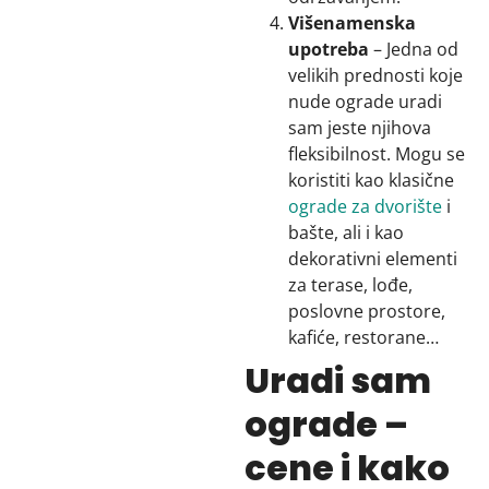
Višenamenska
upotreba
– Jedna od
velikih prednosti koje
nude ograde uradi
sam jeste njihova
fleksibilnost. Mogu se
koristiti kao klasične
ograde za dvorište
i
bašte, ali i kao
dekorativni elementi
za terase, lođe,
poslovne prostore,
kafiće, restorane…
Uradi sam
ograde –
cene i kako