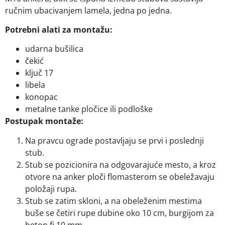
ručnim ubacivanjem lamela, jedna po jedna.
Potrebni alati za montažu:
udarna bušilica
čekić
ključ 17
libela
konopac
metalne tanke pločice ili podloške
Postupak montaže:
Na pravcu ograde postavljaju se prvi i poslednji
stub.
Stub se pozicionira na odgovarajuće mesto, a kroz
otvore na anker ploči flomasterom se obeležavaju
položaji rupa.
Stub se zatim skloni, a na obeleženim mestima
buše se četiri rupe dubine oko 10 cm, burgijom za
beton fi 10 mm.