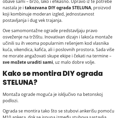
obave sami – brzo, lako i efikasno. Upravo iz te potrebe
nastala je i
takozvana DIY ograda STELUNA
, proizvod
koji kombinuje moderan izgled, jednostavnost
postavljanja i dug vek trajanja.
Ove samomontažne ograde predstavljaju pravo
osveženje na tržištu. Inovativan dizajn i lakoća montaže
učinili su ih veoma popularnim rešenjem kod vlasnika
kuća, vikendica, kafića, ali i poslovnih prostora. Sada više
ne morate angažovati skupe ekipe i čekati na termine –
sve možete uraditi sami
, uz malo dobre volje.
Kako se montira DIY ograda
STELUNA?
Montaža ograde moguća je isključivo na betonskoj
podlozi.
Ograda se montira tako što se stubovi ankerišu pomoću
M10 ankera, dok se ispuna između stubova sastavlja